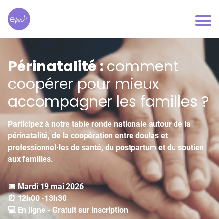
Périnatalité :
comment
coopérer pour mieux
accompagner les familles ?
Participez à notre table ronde nationale autour de la
périnatalité, de la coopération entre doulas et
professionnel·les de santé, du postpartum et du soutien
aux familles.
📅 Mardi 19 mai 2026
⏰ 12h00 -13h30
💻 En ligne - Gratuit sur inscription